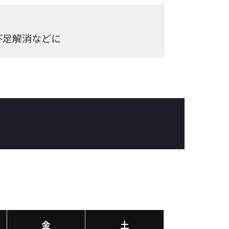
不足解消などに
金
土