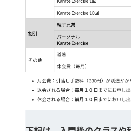
Karate Exercise 1回
Karate Exercise 10回
親子兄弟
割引
パーソナル
Karate Exercise
道着
その他
休会費（毎月）
月会費：引落し手数料（330円）が別途かか
退会される場合：
毎月１０日
までにお申し出
休会される場合：
前月１０日
までにお申し出
下記は、
入門後のクラスや