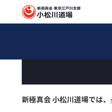
コ
ナ
ン
ビ
テ
ゲ
ン
ー
ツ
シ
へ
ョ
ス
ン
キ
に
ッ
移
プ
動
新極真会 小松川道場では、