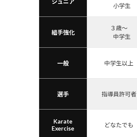
ジュニア
小学生
３歳～
組手強化
中学生
一般
中学生以上
選手
指導員許可者
Karate
どなたでも
Exercise