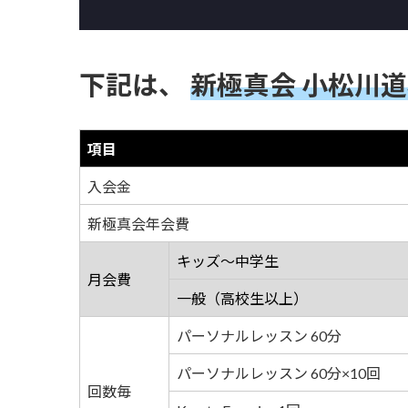
下記は、
新極真会 小松川道
項目
入会金
新極真会年会費
キッズ～中学生
月会費
一般（高校生以上）
パーソナルレッスン 60分
パーソナルレッスン 60分×10回
回数毎